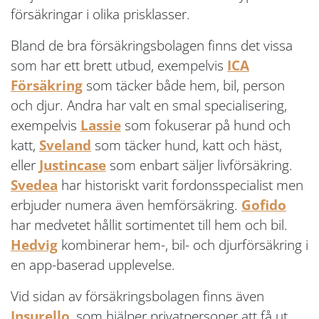
försäkringar i olika prisklasser.
Bland de bra försäkringsbolagen finns det vissa
som har ett brett utbud, exempelvis
ICA
Försäkring
som täcker både hem, bil, person
och djur. Andra har valt en smal specialisering,
exempelvis
Lassie
som fokuserar på hund och
katt,
Sveland
som täcker hund, katt och häst,
eller
Justincase
som enbart säljer livförsäkring.
Svedea
har historiskt varit fordonsspecialist men
erbjuder numera även hemförsäkring.
Gofido
har medvetet hållit sortimentet till hem och bil.
Hedvig
kombinerar hem-, bil- och djurförsäkring i
en app-baserad upplevelse.
Vid sidan av försäkringsbolagen finns även
Insurello
, som hjälper privatpersoner att få ut