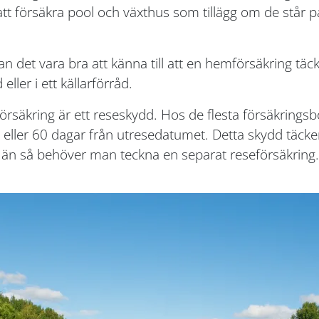
 att försäkra pool och växthus som tillägg om de st
n det vara bra att känna till att en hemförsäkring täc
eller i ett källarförråd.
säkring är ett reseskydd. Hos de flesta försäkringsbo
 eller 60 dagar från utresedatumet. Detta skydd täcker
än så behöver man teckna en separat reseförsäkring.