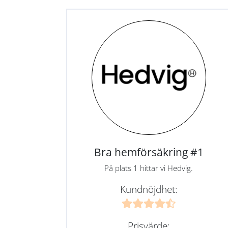
Bra hemförsäkring #1
På plats 1 hittar vi Hedvig.
Kundnöjdhet:
Prisvärde: