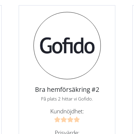
Bra hemförsäkring #2
På plats 2 hittar vi Gofido.
Kundnöjdhet:
Prisvärde: