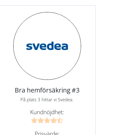
Bra hemförsäkring #3
På plats 3 hittar vi Svedea.
Kundnöjdhet:
Prisvärde: