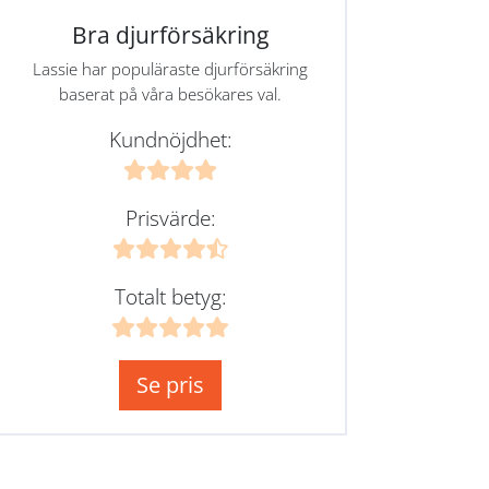
Bra djurförsäkring
Lassie har populäraste djurförsäkring
baserat på våra besökares val.
Kundnöjdhet:
Prisvärde:
Totalt betyg:
Se pris