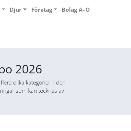
n
Djur
Företag
Bolag A–Ö
jöbo 2026
lera olika kategorier. I den
säkringar som kan tecknas av