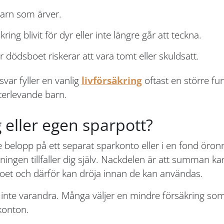
arn som ärver.
ing blivit för dyr eller inte längre går att teckna.
ödsboet riskerar att vara tomt eller skuldsatt.
var fyller en vanlig
livförsäkring
oftast en större fu
terlevande barn.
 eller egen sparpott?
de belopp på ett separat sparkonto eller i en fond öro
stningen tillfaller dig själv. Nackdelen är att summan 
sboet och därför kan dröja innan de kan användas.
inte varandra. Många väljer en mindre försäkring som 
konton.