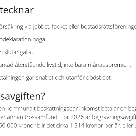
 tecknar
örsäkring via jobbet, facket eller bostadsrättsförenin
sodeklaration noga.
 slutar gälla.
äntad återstående livstid, inte bara månadspremien.
talningen går snabbt och utanför dödsboet.
savgiften?
 en kommunalt beskattningsbar inkomst betalar en begr
er annan trossamfund. För 2026 är begravningsavgift
 000 kronor blir det cirka 1 314 kronor per år, elle