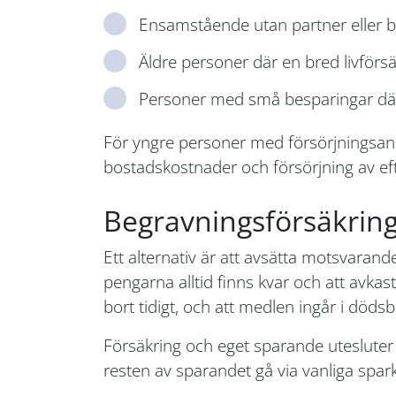
Ensamstående utan partner eller b
Äldre personer där en bred livförsäkr
Personer med små besparingar där d
För yngre personer med försörjningsans
bostadskostnader och försörjning av ef
Begravningsförsäkring
Ett alternativ är att avsätta motsvaran
pengarna alltid finns kvar och att avka
bort tidigt, och att medlen ingår i död
Försäkring och eget sparande utesluter 
resten av sparandet gå via vanliga spar