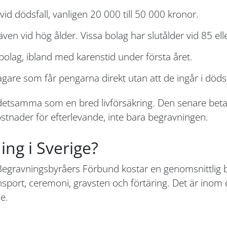
id dödsfall, vanligen 20 000 till 50 000 kronor.
ven vid hög ålder. Vissa bolag har slutålder vid 85 ell
bolag, ibland med karenstid under första året.
gare som får pengarna direkt utan att de ingår i döds
 detsamma som en bred livförsäkring. Den senare betal
kostnader för efterlevande, inte bara begravningen.
ng i Sverige?
egravningsbyråers Förbund kostar en genomsnittlig beg
sport, ceremoni, gravsten och förtäring. Det är inom de
e.