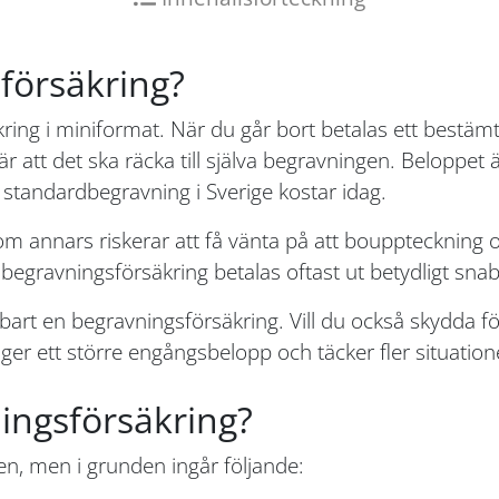
försäkring?
ing i miniformat. När du går bort betalas ett bestämt b
 att det ska räcka till själva begravningen. Beloppet
 standardbegravning i Sverige kostar idag.
m annars riskerar att få vänta på att bouppteckning oc
egravningsförsäkring betalas oftast ut betydligt snab
art en begravningsförsäkring. Vill du också skydda fö
ger ett större engångsbelopp och täcker fler situation
ningsförsäkring?
gen, men i grunden ingår följande: