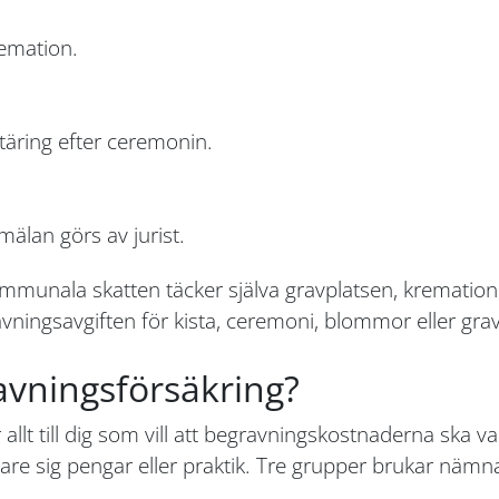
remation.
äring efter ceremonin.
lan görs av jurist.
mmunala skatten täcker själva gravplatsen, kremation
ingsavgiften för kista, ceremoni, blommor eller grav
vningsförsäkring?
 allt till dig som vill att begravningskostnaderna ska v
e sig pengar eller praktik. Tre grupper brukar nämnas