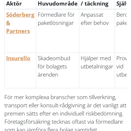
Aktör
Huvudområde
/ täckning
Själv
Söderberg
Förmedlare för
Anpassat
Beror
&
paketlösningar
efter behov
paket
Partners
Insurello
Skadeombud
Hjälper med
Provi
för bolagets
utbetalningar
vid
ärenden
utbet
För mer komplexa branscher som tillverkning,
transport eller konsult-rådgivning är det vanligt att
premien sätts efter en individuell riskbedömning.
Företagsförsäkring tecknas oftast via förmedlare
som kan jämföra flera bolag samtidigt.