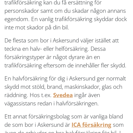
trafikförsäkring kan du få ersättning för
personskador samt om du skadar någon annans
egendom. En vanlig trafikförsäkring skyddar dock
inte mot skador på din bil.
De flesta som bor i Askersund väljer istället att
teckna en halv- eller helförsäkring. Dessa
försäkringstyper är något dyrare än en
trafikförsäkring eftersom de innehåller fler skydd.
En halvförsäkring för dig i Askersund ger normalt
skydd mot stöld, brand, maskinskador, glas och
räddning. Hos t.ex.
Svedea
ingår även
vägassistans redan i halvförsäkringen.
Ett annat försäkringsbolag som är vanliga bland
de som bor i Askersund är
ICA försäkring
som
även de erbjuder en bra halvförsäkring för bil. I