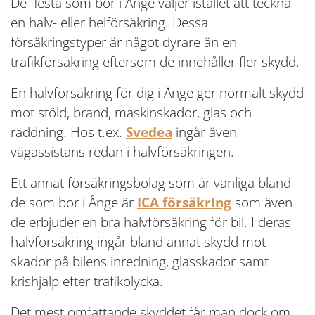
De flesta som bor i Ånge väljer istället att teckna
en halv- eller helförsäkring. Dessa
försäkringstyper är något dyrare än en
trafikförsäkring eftersom de innehåller fler skydd.
En halvförsäkring för dig i Ånge ger normalt skydd
mot stöld, brand, maskinskador, glas och
räddning. Hos t.ex.
Svedea
ingår även
vägassistans redan i halvförsäkringen.
Ett annat försäkringsbolag som är vanliga bland
de som bor i Ånge är
ICA försäkring
som även
de erbjuder en bra halvförsäkring för bil. I deras
halvförsäkring ingår bland annat skydd mot
skador på bilens inredning, glasskador samt
krishjälp efter trafikolycka.
Det mest omfattande skyddet får man dock om