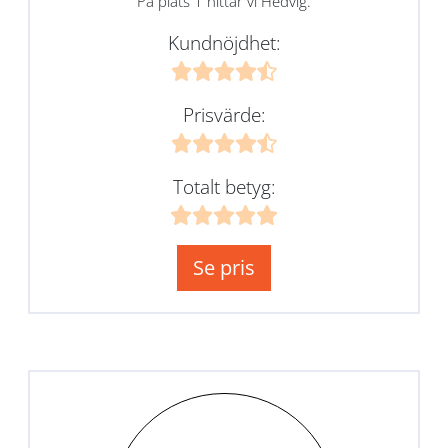
På plats 1 hittar vi Hedvig.
Kundnöjdhet:
Prisvärde:
Totalt betyg:
Se pris