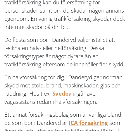
trafikförsäkring kan du få ersättning för
personskador samt om du skadar någon annans
egendom. En vanlig trafikförsäkring skyddar dock
inte mot skador på din bil.
De flesta som bor i Danderyd väljer istället att
teckna en halv- eller helförsäkring. Dessa
försäkringstyper är något dyrare än en
trafikförsäkring eftersom de innehåller fler skydd.
En halvförsäkring för dig i Danderyd ger normalt
skydd mot stöld, brand, maskinskador, glas och
räddning. Hos t.ex.
Svedea
ingår även
vägassistans redan i halvförsäkringen.
Ett annat försäkringsbolag som är vanliga bland
de som bor i Danderyd är
ICA försäkring
som
även de erbjuder en bra halvförsäkring för bil. I