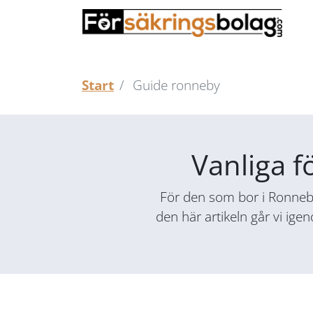
Start
Guide ronneby
Vanliga f
För den som bor i Ronneby 
den här artikeln går vi ige