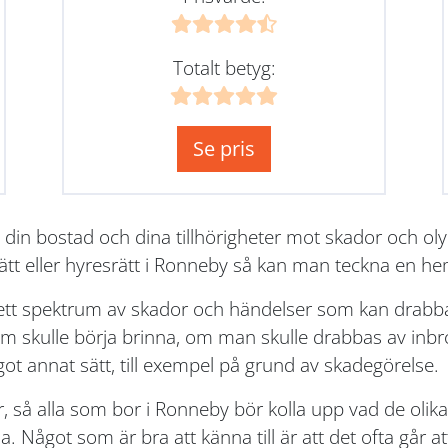
Totalt betyg:
Se pris
 din bostad och dina tillhörigheter mot skador och o
ätt eller hyresrätt i Ronneby så kan man teckna en he
rett spektrum av skador och händelser som kan drabba
skulle börja brinna, om man skulle drabbas av inbrot
got annat sätt, till exempel på grund av skadegörelse.
r, så alla som bor i Ronneby bör kolla upp vad de oli
 Något som är bra att känna till är att det ofta går att 