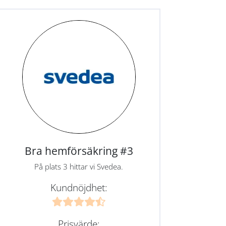
Bra hemförsäkring #3
På plats 3 hittar vi Svedea.
Kundnöjdhet:
Prisvärde: