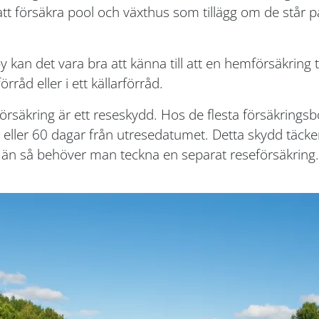
 att försäkra pool och växthus som tillägg om de st
kan det vara bra att känna till att en hemförsäkring t
rråd eller i ett källarförråd.
säkring är ett reseskydd. Hos de flesta försäkringsbo
 eller 60 dagar från utresedatumet. Detta skydd täcker
än så behöver man teckna en separat reseförsäkring.