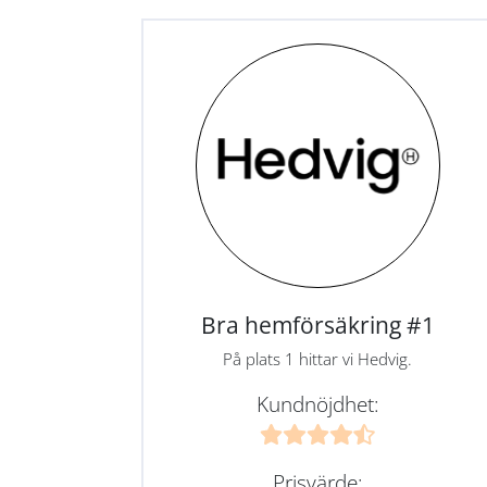
Bra hemförsäkring #1
På plats 1 hittar vi Hedvig.
Kundnöjdhet:
Prisvärde: