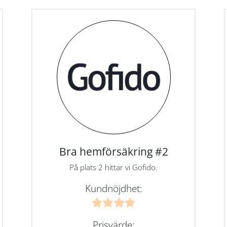
Bra hemförsäkring #2
På plats 2 hittar vi Gofido.
Kundnöjdhet:
Prisvärde: