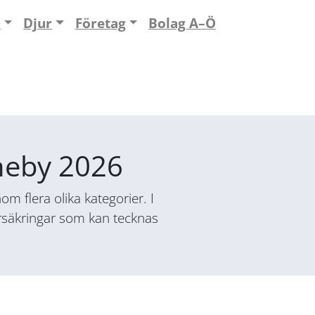
n
Djur
Företag
Bolag A–Ö
nneby 2026
m flera olika kategorier. I
försäkringar som kan tecknas