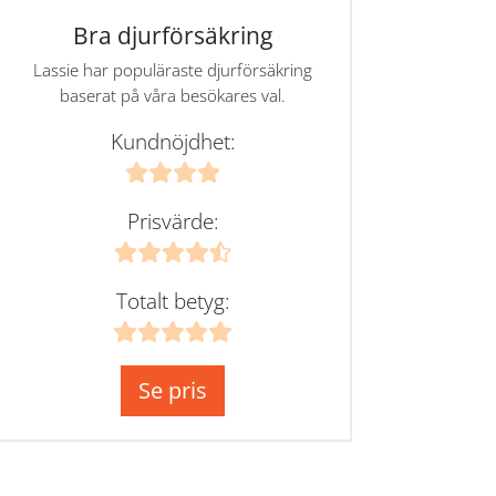
Bra djurförsäkring
Lassie har populäraste djurförsäkring
baserat på våra besökares val.
Kundnöjdhet:
Prisvärde:
Totalt betyg:
Se pris