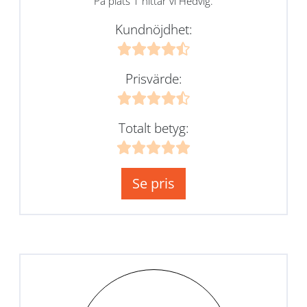
På plats 1 hittar vi Hedvig.
Kundnöjdhet:
Prisvärde:
Totalt betyg:
Se pris