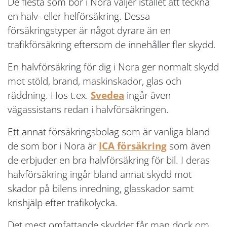
De flesta som bor i Nora väljer istället att teckna
en halv- eller helförsäkring. Dessa
försäkringstyper är något dyrare än en
trafikförsäkring eftersom de innehåller fler skydd.
En halvförsäkring för dig i Nora ger normalt skydd
mot stöld, brand, maskinskador, glas och
räddning. Hos t.ex.
Svedea
ingår även
vägassistans redan i halvförsäkringen.
Ett annat försäkringsbolag som är vanliga bland
de som bor i Nora är
ICA försäkring
som även
de erbjuder en bra halvförsäkring för bil. I deras
halvförsäkring ingår bland annat skydd mot
skador på bilens inredning, glasskador samt
krishjälp efter trafikolycka.
Det mest omfattande skyddet får man dock om