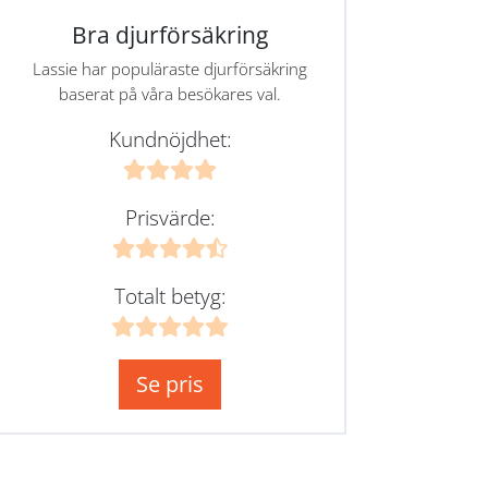
Bra djurförsäkring
Lassie har populäraste djurförsäkring
baserat på våra besökares val.
Kundnöjdhet:
Prisvärde:
Totalt betyg:
Se pris