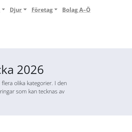
n
Djur
Företag
Bolag A–Ö
acka 2026
lera olika kategorier. I den
säkringar som kan tecknas av