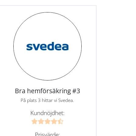
Bra hemförsäkring #3
På plats 3 hittar vi Svedea.
Kundnöjdhet:
Prisvärde: