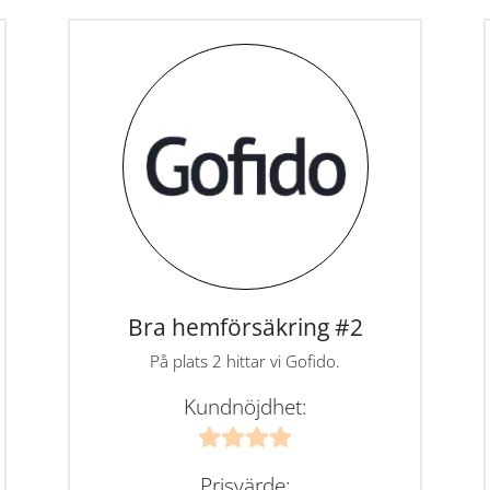
Bra hemförsäkring #2
På plats 2 hittar vi Gofido.
Kundnöjdhet:
Prisvärde: