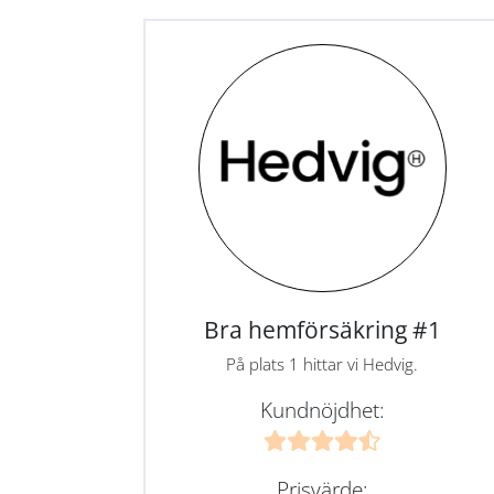
Bra hemförsäkring #1
På plats 1 hittar vi Hedvig.
Kundnöjdhet:
Prisvärde: