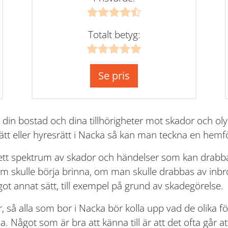
Totalt betyg:
Se pris
 din bostad och dina tillhörigheter mot skador och o
ätt eller hyresrätt i Nacka så kan man teckna en hemf
rett spektrum av skador och händelser som kan drabba
skulle börja brinna, om man skulle drabbas av inbrot
got annat sätt, till exempel på grund av skadegörelse.
r, så alla som bor i Nacka bör kolla upp vad de olika 
 Något som är bra att känna till är att det ofta går att 