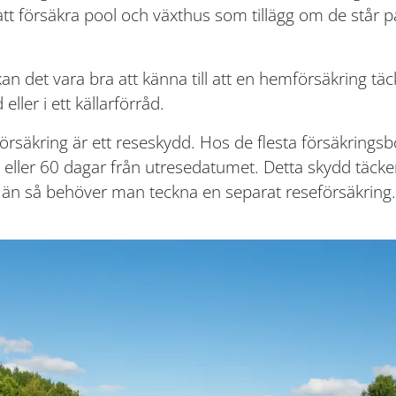
 att försäkra pool och växthus som tillägg om de st
n det vara bra att känna till att en hemförsäkring täc
eller i ett källarförråd.
säkring är ett reseskydd. Hos de flesta försäkringsbo
 eller 60 dagar från utresedatumet. Detta skydd täcker
än så behöver man teckna en separat reseförsäkring.