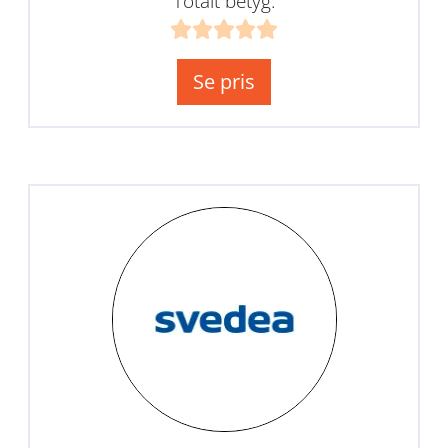
Totalt betyg:
Se pris