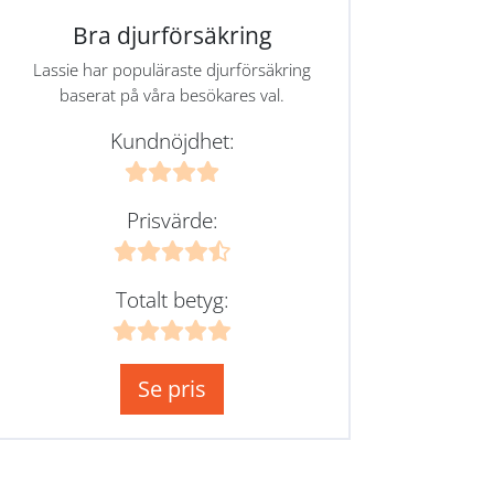
Bra djurförsäkring
Lassie har populäraste djurförsäkring
baserat på våra besökares val.
Kundnöjdhet:
Prisvärde:
Totalt betyg:
Se pris