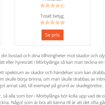
Totalt betyg:
Se pris
 din bostad och dina tillhörigheter mot skador och o
ätt eller hyresrätt i Mörbylånga så kan man teckna en
rett spektrum av skador och händelser som kan drabba
skulle börja brinna, om man skulle drabbas av inbrot
got annat sätt, till exempel på grund av skadegörelse.
r, så alla som bor i Mörbylånga bör kolla upp vad de o
na. Något som är bra att känna till är att det ofta går a