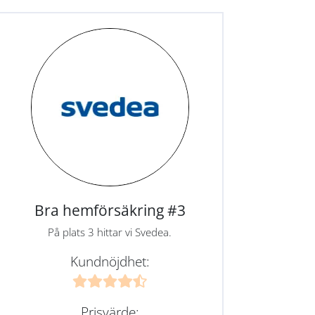
Bra hemförsäkring #3
På plats 3 hittar vi Svedea.
Kundnöjdhet:
Prisvärde: