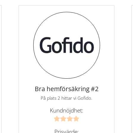
Bra hemförsäkring #2
På plats 2 hittar vi Gofido.
Kundnöjdhet:
Prisvärde: