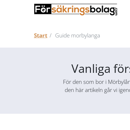
Start
Guide morbylanga
Vanliga fö
För den som bor i Mörbylånga
den här artikeln går vi ige