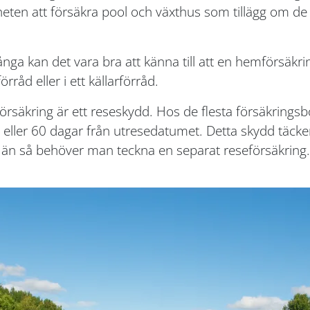
gheten att försäkra pool och växthus som tillägg om
ga kan det vara bra att känna till att en hemförsäkrin
rråd eller i ett källarförråd.
säkring är ett reseskydd. Hos de flesta försäkringsbo
 eller 60 dagar från utresedatumet. Detta skydd täcker
än så behöver man teckna en separat reseförsäkring.