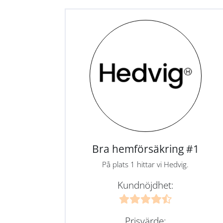
Bra hemförsäkring #1
På plats 1 hittar vi Hedvig.
Kundnöjdhet:
Prisvärde: