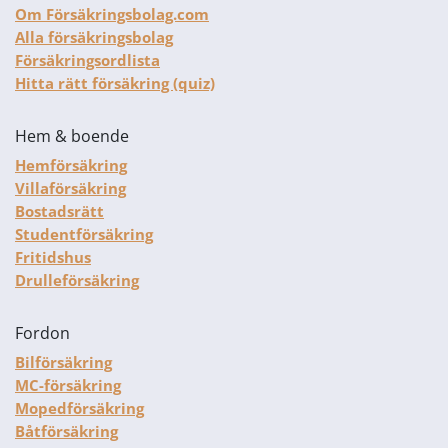
Om Försäkringsbolag.com
Alla försäkringsbolag
Försäkringsordlista
Hitta rätt försäkring (quiz)
Hem & boende
Hemförsäkring
Villaförsäkring
Bostadsrätt
Studentförsäkring
Fritidshus
Drulleförsäkring
Fordon
Bilförsäkring
MC-försäkring
Mopedförsäkring
Båtförsäkring