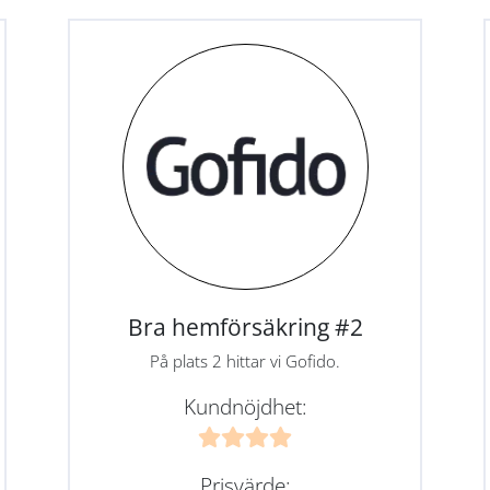
Bra hemförsäkring #2
På plats 2 hittar vi Gofido.
Kundnöjdhet:
Prisvärde: