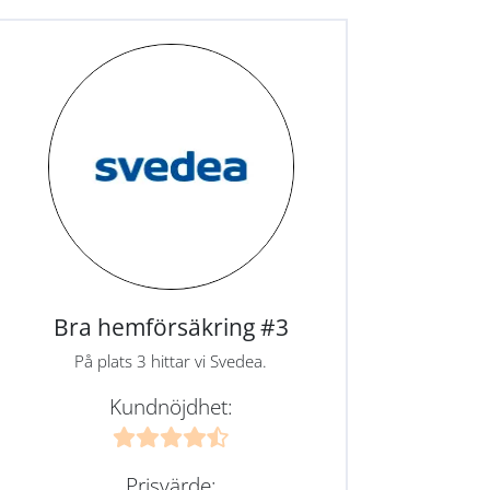
Bra hemförsäkring #3
På plats 3 hittar vi Svedea.
Kundnöjdhet:
Prisvärde: