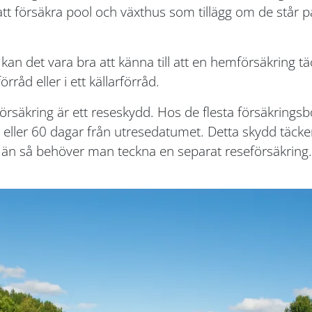
 att försäkra pool och växthus som tillägg om de st
kan det vara bra att känna till att en hemförsäkring täc
rråd eller i ett källarförråd.
säkring är ett reseskydd. Hos de flesta försäkringsbo
 eller 60 dagar från utresedatumet. Detta skydd täcker
än så behöver man teckna en separat reseförsäkring.