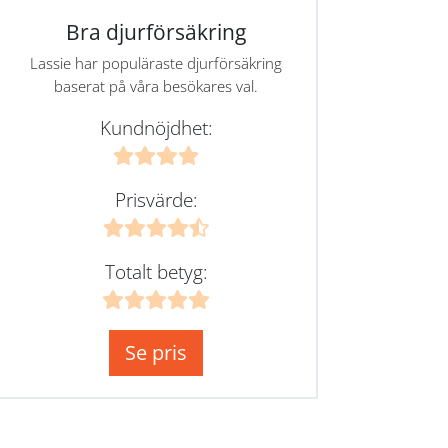
Bra djurförsäkring
Lassie har populäraste djurförsäkring
baserat på våra besökares val.
Kundnöjdhet:
Prisvärde:
Totalt betyg:
Se pris