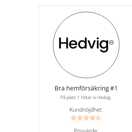
Bra hemförsäkring #1
På plats 1 hittar vi Hedvig.
Kundnöjdhet:
Prisvärde: