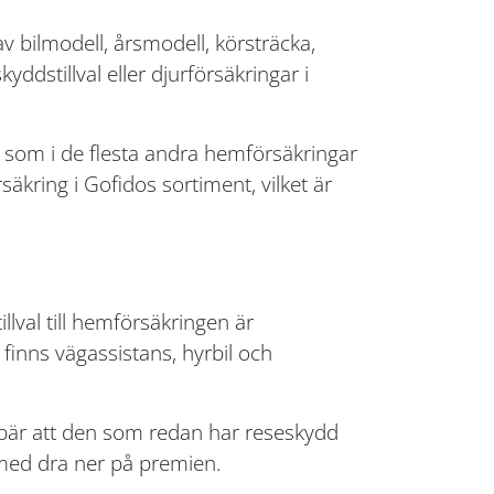
v bilmodell, årsmodell, körsträcka,
yddstillval eller djurförsäkringar i
 som i de flesta andra hemförsäkringar
äkring i Gofidos sortiment, vilket är
llval till hemförsäkringen är
n finns vägassistans, hyrbil och
nnebär att den som redan har reseskydd
rmed dra ner på premien.