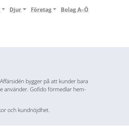
n
Djur
Företag
Bolag A–Ö
Affärsidén bygger på att kunder bara
nte använder. Gofido förmedlar hem-
lkor och kundnöjdhet.