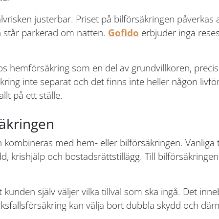
risken justerbar. Priset på bilförsäkringen påverkas a
en står parkerad om natten.
Gofido
erbjuder inga resesk
os hemförsäkring som en del av grundvillkoren, precis
ng inte separat och det finns inte heller någon livförs
lt på ett ställe.
rsäkringen
n kombineras med hem- eller bilförsäkringen. Vanliga ti
dd, krishjälp och bostadsrättstillägg. Till bilförsäkringe
tt kunden själv väljer vilka tillval som ska ingå. Det i
cksfallsförsäkring kan välja bort dubbla skydd och dä