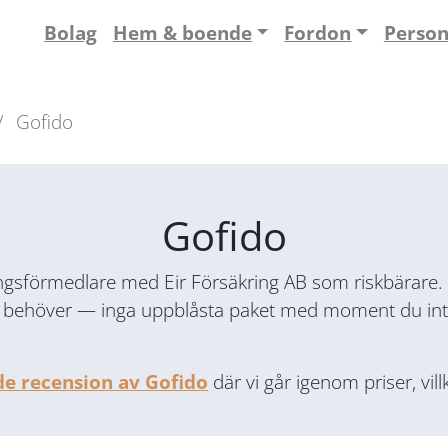
Bolag
Hem & boende
Fordon
Perso
Gofido
Gofido
ingsförmedlare med Eir Försäkring AB som riskbärare. 
iskt behöver — inga uppblåsta paket med moment du i
de recension av Gofido
där vi går igenom priser, vil