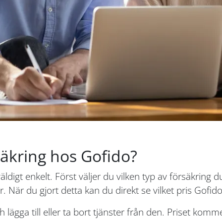
säkring hos Gofido?
äldigt enkelt. Först väljer du vilken typ av försäkring d
. När du gjort detta kan du direkt se vilket pris Gofido
 lägga till eller ta bort tjänster från den. Priset komm