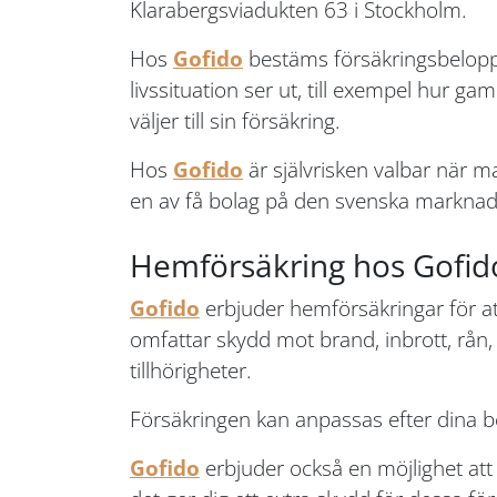
Klarabergsviadukten 63 i Stockholm.
Hos
Gofido
bestäms försäkringsbeloppen
livssituation ser ut, till exempel hur ga
väljer till sin försäkring.
Hos
Gofido
är självrisken valbar när m
en av få bolag på den svenska marknaden 
Hemförsäkring hos Gofid
Gofido
erbjuder hemförsäkringar för att
omfattar skydd mot brand, inbrott, rån,
tillhörigheter.
Försäkringen kan anpassas efter dina be
Gofido
erbjuder också en möjlighet att 