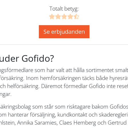
Totalt betyg:
Se erbjudanden
juder Gofido?
ngsförmedlare som har valt att hålla sortimentet smal
rsäkring. Inom hemförsäkringen täcks både hyresrätt, 
- och helförsäkring. Däremot förmedlar Gofido inte res
ingar.
örsäkringsbolag som står som risktagare bakom Gofidos
om hanterar försäljning, kundkontakt och skaderegleri
hlstein, Annika Saramies, Claes Hemberg och Gertrud