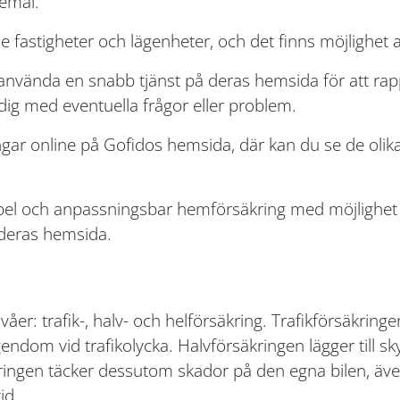
remål.
fastigheter och lägenheter, och det finns möjlighet att
använda en snabb tjänst på deras hemsida för att rap
 dig med eventuella frågor eller problem.
ngar online på Gofidos hemsida, där kan du se de olika 
bel och anpassningsbar hemförsäkring med möjlighet ti
 deras hemsida.
ivåer: trafik-, halv- och helförsäkring. Trafikförsäkringe
om vid trafikolycka. Halvförsäkringen lägger till sky
ingen täcker dessutom skador på den egna bilen, även 
id.