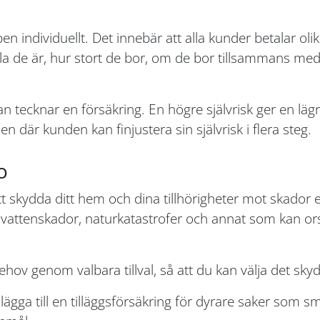
 individuellt. Det innebär att alla kunder betalar ol
mla de är, hur stort de bor, om de bor tillsammans med a
an tecknar en försäkring. En högre självrisk ger en l
där kunden kan finjustera sin självrisk i flera steg.
o
 skydda ditt hem och dina tillhörigheter mot skador e
 vattenskador, naturkatastrofer och annat som kan ors
hov genom valbara tillval, så att du kan välja det sky
lägga till en tilläggsförsäkring för dyrare saker som s