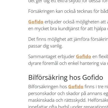
det ger dig ett extra skydd för dessa fö
Försäkringen kan också tecknas för både 
Gofido
erbjuder också möjligheten att 
en mycket bra kundtjänst för att hjälpa
Det finns möjlighet att jämföra försäkri
passar dig vanlig.
Sammantaget erbjuder
Gofido
en flexi
dyrare föremål och enkel hantering via
Bilförsäkring hos Gofido
Bilförsäkringen hos
Gofido
finns i tre n
personskador och skador på annans egend
maskinskada och rättsskydd. Helförsäkr
innefattar ofta hyrbil under reparationst