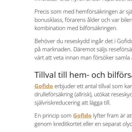
Precis som med hemförsäkringen är själv
bonusklass, förarens ålder och var bil
kombination med bilförsäkringen.
Behöver du reseskydd ingår det i Gofid
på marknaden. Däremot säljs reseförsäkri
värt att veta innan man försöker samla al
Tillval till hem- och bilfö
Gofido
erbjuder ett antal tillval som ka
drulleförsäkring (allrisk), utökat resesky
självriskreducering att lägga till.
En princip som
Gofido
lyfter fram är a
genom kreditkortet eller en separat oly