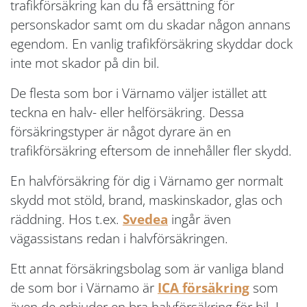
trafikförsäkring kan du få ersättning för
personskador samt om du skadar någon annans
egendom. En vanlig trafikförsäkring skyddar dock
inte mot skador på din bil.
De flesta som bor i Värnamo väljer istället att
teckna en halv- eller helförsäkring. Dessa
försäkringstyper är något dyrare än en
trafikförsäkring eftersom de innehåller fler skydd.
En halvförsäkring för dig i Värnamo ger normalt
skydd mot stöld, brand, maskinskador, glas och
räddning. Hos t.ex.
Svedea
ingår även
vägassistans redan i halvförsäkringen.
Ett annat försäkringsbolag som är vanliga bland
de som bor i Värnamo är
ICA försäkring
som
även de erbjuder en bra halvförsäkring för bil. I