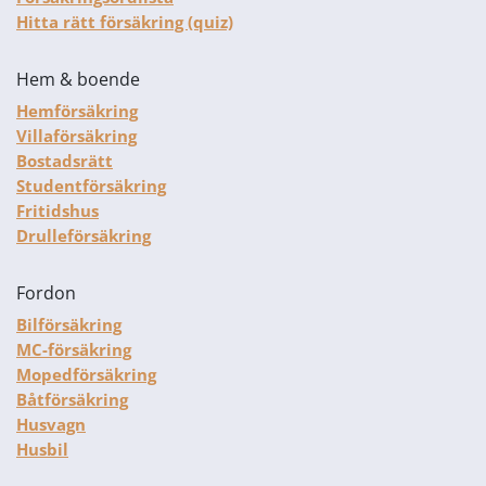
Hitta rätt försäkring (quiz)
Hem & boende
Hemförsäkring
Villaförsäkring
Bostadsrätt
Studentförsäkring
Fritidshus
Drulleförsäkring
Fordon
Bilförsäkring
MC-försäkring
Mopedförsäkring
Båtförsäkring
Husvagn
Husbil