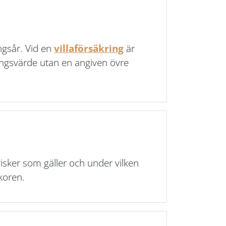
ngsår. Vid en
villaförsäkring
är
fningsvärde utan en angiven övre
isker som gäller och under vilken
koren.