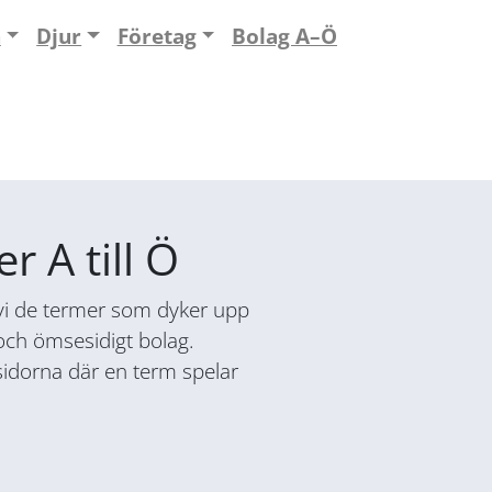
n
Djur
Företag
Bolag A–Ö
 A till Ö
ar vi de termer som dyker upp
 och ömsesidigt bolag.
tsidorna där en term spelar