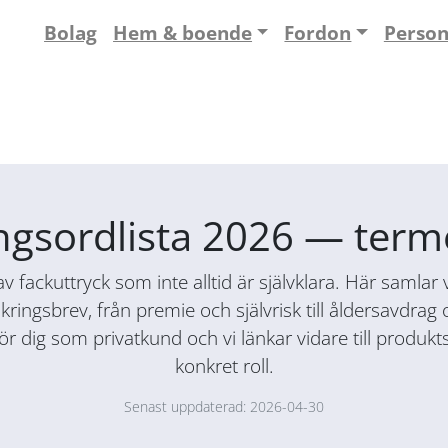
Bolag
Hem & boende
Fordon
Perso
ngsordlista 2026 — termer
 av fackuttryck som inte alltid är självklara. Här saml
äkringsbrev, från premie och självrisk till åldersavdrag
för dig som privatkund och vi länkar vidare till produk
konkret roll.
Senast uppdaterad: 2026-04-30