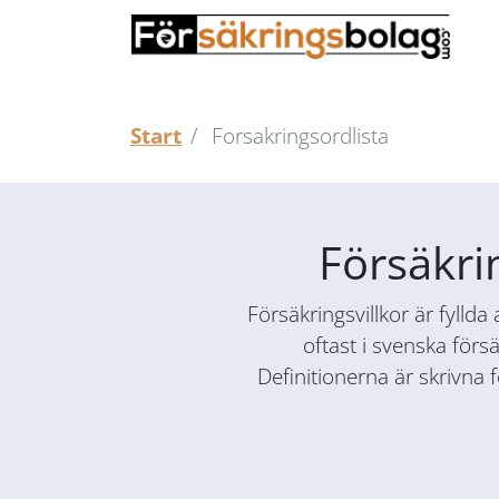
Start
Forsakringsordlista
Försäkri
Försäkringsvillkor är fyllda
oftast i svenska förs
Definitionerna är skrivna 