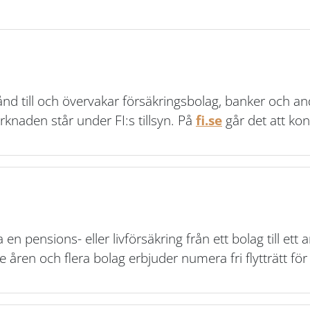
nd till och övervakar försäkringsbolag, banker och andr
knaden står under FI:s tillsyn. På
fi.se
går det att kont
 en pensions- eller livförsäkring från ett bolag till ett a
åren och flera bolag erbjuder numera fri flytträtt för 