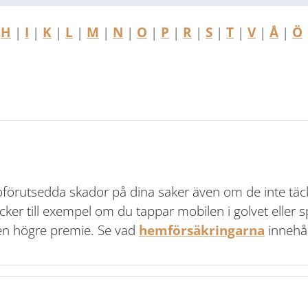
|
H
|
I
|
K
|
L
|
M
|
N
|
O
|
P
|
R
|
S
|
T
|
V
|
Å
|
Ö
h oförutsedda skador på dina saker även om de inte täck
cker till exempel om du tappar mobilen i golvet eller spi
t en högre premie. Se vad
hemförsäkringarna
innehåll