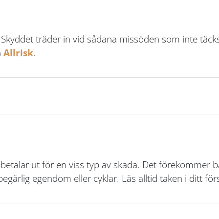
. Skyddet träder in vid sådana missöden som inte täcks
n
Allrisk
.
etalar ut för en viss typ av skada. Det förekommer b
egärlig egendom eller cyklar. Läs alltid taken i ditt f