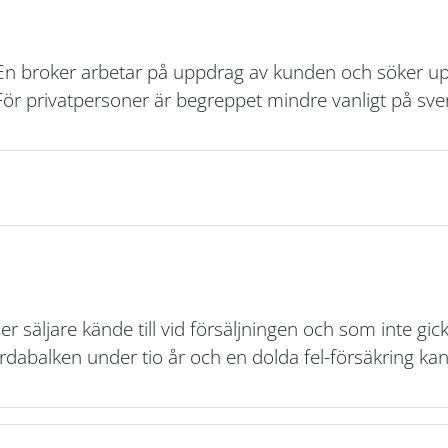
En broker arbetar på uppdrag av kunden och söker upp
 För privatpersoner är begreppet mindre vanligt på sve
er säljare kände till vid försäljningen och som inte gi
jordabalken under tio år och en dolda fel-försäkring k