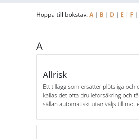
Hoppa till bokstav:
A
|
B
|
D
|
E
|
F
A
Allrisk
Ett tillägg som ersätter plötsliga oc
kallas det ofta drulleförsäkring och tä
sällan automatiskt utan väljs till mo