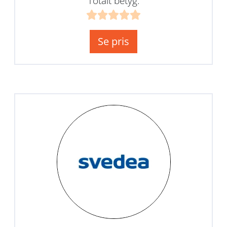
Totalt betyg:
Se pris