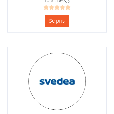
Totalt betyg:
Se pris