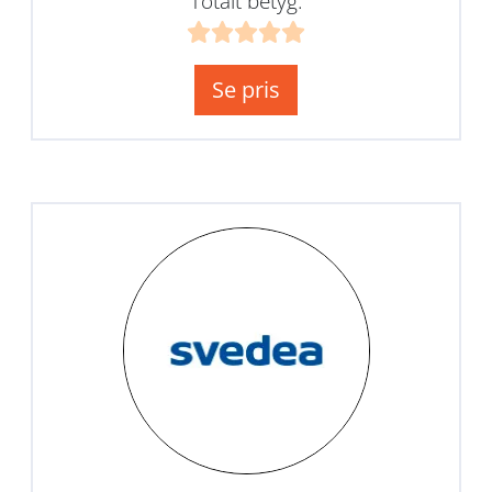
Totalt betyg:
Se pris