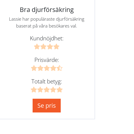
Bra djurförsäkring
Lassie har populäraste djurförsäkring
baserat på våra besökares val.
Kundnöjdhet:
Prisvärde:
Totalt betyg:
Se pris