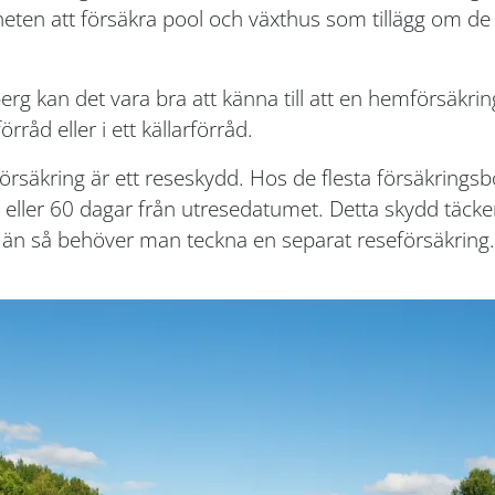
gheten att försäkra pool och växthus som tillägg om
rg kan det vara bra att känna till att en hemförsäkring
rråd eller i ett källarförråd.
säkring är ett reseskydd. Hos de flesta försäkringsbo
 eller 60 dagar från utresedatumet. Detta skydd täcker
än så behöver man teckna en separat reseförsäkring.