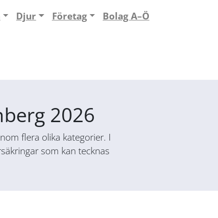
n
Djur
Företag
Bolag A–Ö
enberg 2026
om flera olika kategorier. I
försäkringar som kan tecknas