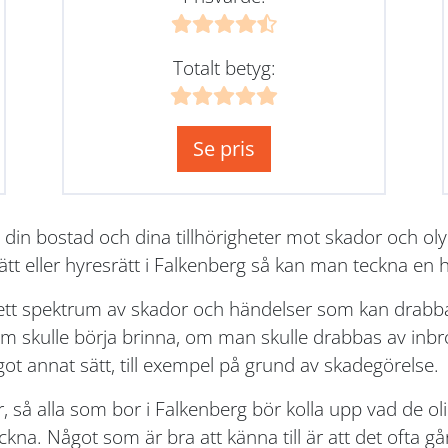
Totalt betyg:
Se pris
 din bostad och dina tillhörigheter mot skador och o
ätt eller hyresrätt i Falkenberg så kan man teckna en
rett spektrum av skador och händelser som kan drabba
skulle börja brinna, om man skulle drabbas av inbrot
got annat sätt, till exempel på grund av skadegörelse.
r, så alla som bor i Falkenberg bör kolla upp vad de o
na. Något som är bra att känna till är att det ofta går a