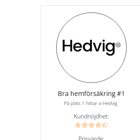
Bra hemförsäkring #1
På plats 1 hittar vi Hedvig.
Kundnöjdhet:
Prisvärde: