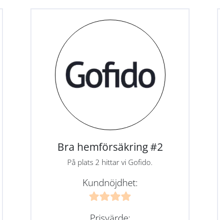
Bra hemförsäkring #2
På plats 2 hittar vi Gofido.
Kundnöjdhet:
Prisvärde: