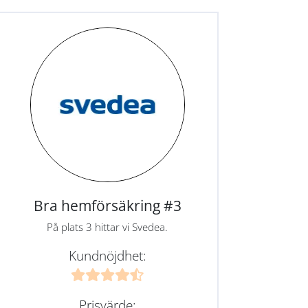
Bra hemförsäkring #3
På plats 3 hittar vi Svedea.
Kundnöjdhet:
Prisvärde: