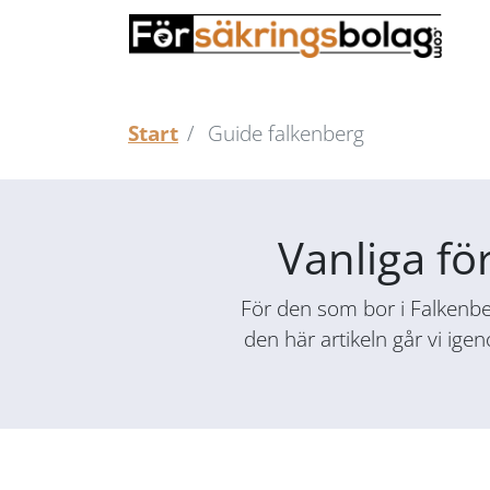
Start
Guide falkenberg
Vanliga fö
För den som bor i Falkenber
den här artikeln går vi ige