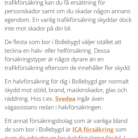
trafikförsäkring kan du få ersättning för
personskador samt om du skadar någon annans
egendom. En vanlig trafikförsäkring skyddar dock
inte mot skador på din bil.
De flesta som bor i Bollebygd väljer istället att
teckna en halv- eller helförsäkring. Dessa
försäkringstyper är något dyrare än en
trafikförsäkring eftersom de innehåller fler skydd.
En halvförsäkring för dig i Bollebygd ger normalt
skydd mot stöld, brand, maskinskador, glas och
räddning. Hos t.ex.
Svedea
ingår även
vägassistans redan i halvförsäkringen.
Ett annat försäkringsbolag som är vanliga bland
de som bor i Bollebygd är
ICA försäkring
som
även de erbjuder en bra halvförsäkring för bil. I