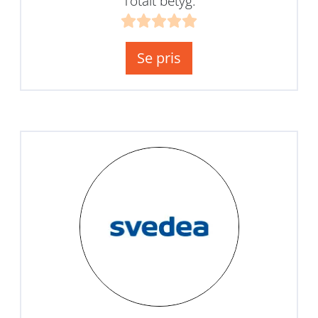
Totalt betyg:
Se pris