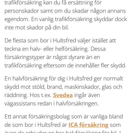
trafikförsäkring kan du få ersättning för
personskador samt om du skadar någon annans
egendom. En vanlig trafikförsäkring skyddar dock
inte mot skador på din bil.
De flesta som bor i Hultsfred väljer istället att
teckna en halv- eller helförsäkring. Dessa
försäkringstyper är något dyrare än en
trafikförsäkring eftersom de innehåller fler skydd.
En halvförsäkring för dig i Hultsfred ger normalt
skydd mot stöld, brand, maskinskador, glas och
räddning. Hos t.ex.
Svedea
ingår även
vägassistans redan i halvförsäkringen.
Ett annat försäkringsbolag som är vanliga bland
de som bor i Hultsfred är
ICA försäkring
som
även de erbjuder en bra halvförsäkring för bil. I