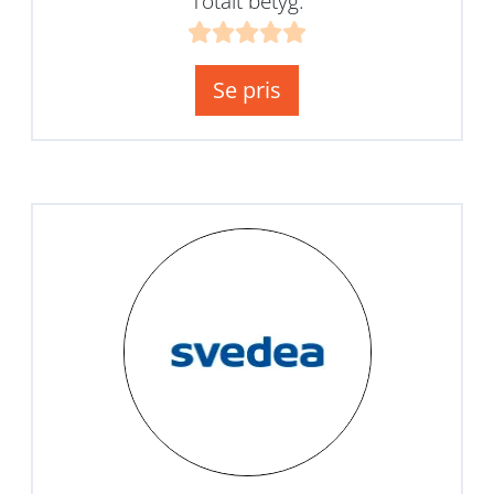
Totalt betyg:
Se pris