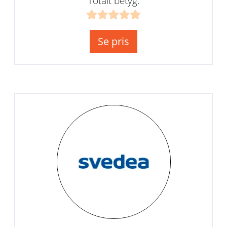
Totalt betyg:
Se pris