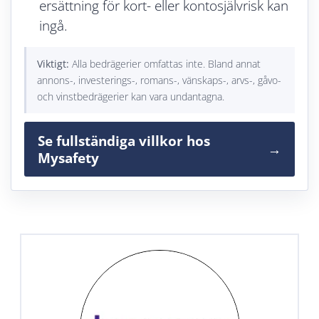
ersättning för kort- eller kontosjälvrisk kan
ingå.
Viktigt:
Alla bedrägerier omfattas inte. Bland annat
annons-, investerings-, romans-, vänskaps-, arvs-, gåvo-
och vinstbedrägerier kan vara undantagna.
Se fullständiga villkor hos
→
Mysafety