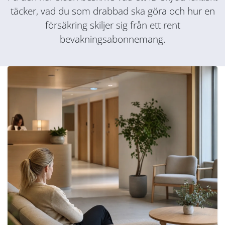
täcker, vad du som drabbad ska göra och hur en
försäkring skiljer sig från ett rent
bevakningsabonnemang.