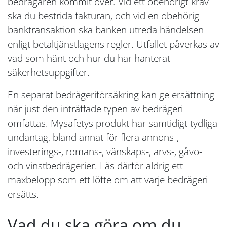
bedragaren kommit över. Vid ett obehörigt krav
ska du bestrida fakturan, och vid en obehörig
banktransaktion ska banken utreda händelsen
enligt betaltjänstlagens regler. Utfallet påverkas av
vad som hänt och hur du har hanterat
säkerhetsuppgifter.
En separat bedrägeriförsäkring kan ge ersättning
när just den inträffade typen av bedrägeri
omfattas. Mysafetys produkt har samtidigt tydliga
undantag, bland annat för flera annons-,
investerings-, romans-, vänskaps-, arvs-, gåvo-
och vinstbedrägerier. Läs därför aldrig ett
maxbelopp som ett löfte om att varje bedrägeri
ersätts.
Vad du ska göra om du