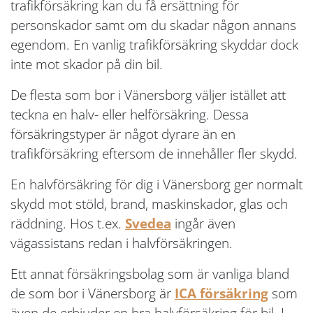
trafikförsäkring kan du få ersättning för
personskador samt om du skadar någon annans
egendom. En vanlig trafikförsäkring skyddar dock
inte mot skador på din bil.
De flesta som bor i Vänersborg väljer istället att
teckna en halv- eller helförsäkring. Dessa
försäkringstyper är något dyrare än en
trafikförsäkring eftersom de innehåller fler skydd.
En halvförsäkring för dig i Vänersborg ger normalt
skydd mot stöld, brand, maskinskador, glas och
räddning. Hos t.ex.
Svedea
ingår även
vägassistans redan i halvförsäkringen.
Ett annat försäkringsbolag som är vanliga bland
de som bor i Vänersborg är
ICA försäkring
som
även de erbjuder en bra halvförsäkring för bil. I