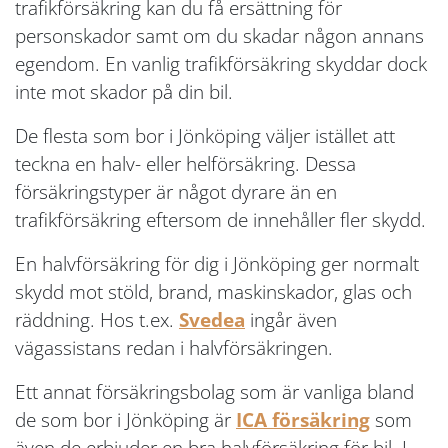
trafikförsäkring kan du få ersättning för
personskador samt om du skadar någon annans
egendom. En vanlig trafikförsäkring skyddar dock
inte mot skador på din bil.
De flesta som bor i Jönköping väljer istället att
teckna en halv- eller helförsäkring. Dessa
försäkringstyper är något dyrare än en
trafikförsäkring eftersom de innehåller fler skydd.
En halvförsäkring för dig i Jönköping ger normalt
skydd mot stöld, brand, maskinskador, glas och
räddning. Hos t.ex.
Svedea
ingår även
vägassistans redan i halvförsäkringen.
Ett annat försäkringsbolag som är vanliga bland
de som bor i Jönköping är
ICA försäkring
som
även de erbjuder en bra halvförsäkring för bil. I