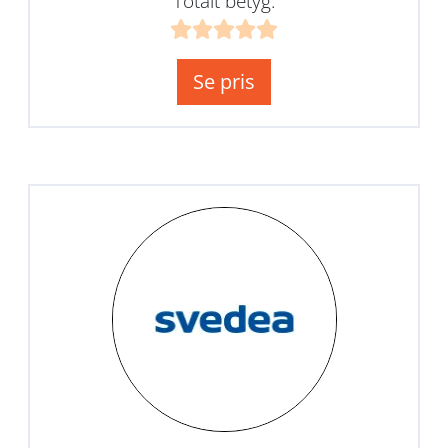
Totalt betyg:
Se pris