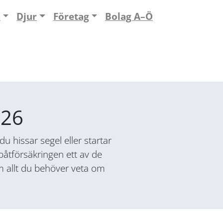
n
Djur
Företag
Bolag A–Ö
026
 hissar segel eller startar
båtförsäkringen ett av de
om allt du behöver veta om