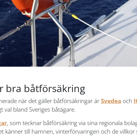
r bra båtförsäkring
rade när det gäller båtförsäkringar är
Svedea
och
I
igt val bland Sveriges båtägare.
gar
, som tecknar båtförsäkring via sina regionala bola
känner till hamnen, vinterförvaringen och de villkor 