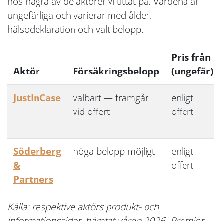
hos några av de aktörer vi tittat på. Värdena är
ungefärliga och varierar med ålder,
hälsodeklaration och valt belopp.
Pris från
Aktör
Försäkringsbelopp
(ungefär)
JustInCase
valbart — framgår
enligt
vid offert
offert
Söderberg
höga belopp möjligt
enligt
&
offert
Partners
Källa: respektive aktörs produkt- och
informationssidor, hämtat våren 2026. Premier