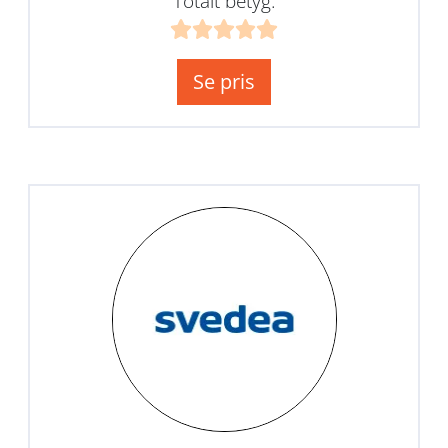
Totalt betyg:
Se pris