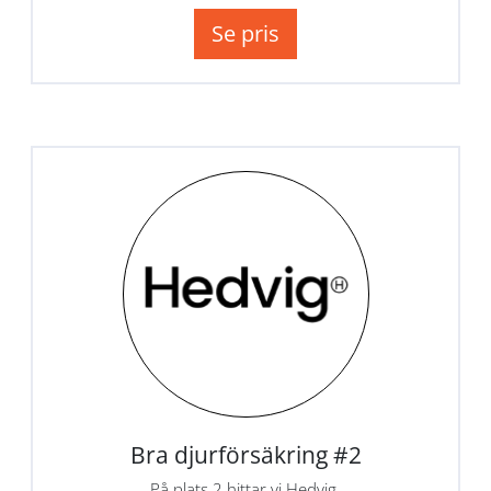
Se pris
Bra djurförsäkring #2
På plats 2 hittar vi Hedvig.