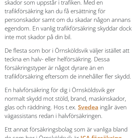
skador som uppstår i trafiken. Med en
trafikförsäkring kan du få ersättning för
personskador samt om du skadar någon annans
egendom. En vanlig trafikförsäkring skyddar dock
inte mot skador på din bil.
De flesta som bor i Örnsköldsvik väljer istället att
teckna en halv- eller helförsäkring. Dessa
försäkringstyper är något dyrare än en
trafikförsäkring eftersom de innehåller fler skydd.
En halvförsäkring för dig i Örnsköldsvik ger
normalt skydd mot stöld, brand, maskinskador,
glas och räddning. Hos t.ex.
Svedea
ingår även
vägassistans redan i halvförsäkringen.
Ett annat försäkringsbolag som är vanliga bland
de som bor i Örnsköldsvik är
ICA försäkring