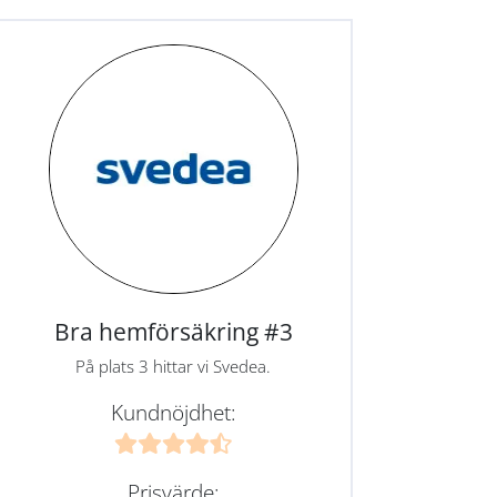
Bra hemförsäkring #3
På plats 3 hittar vi Svedea.
Kundnöjdhet:
Prisvärde: