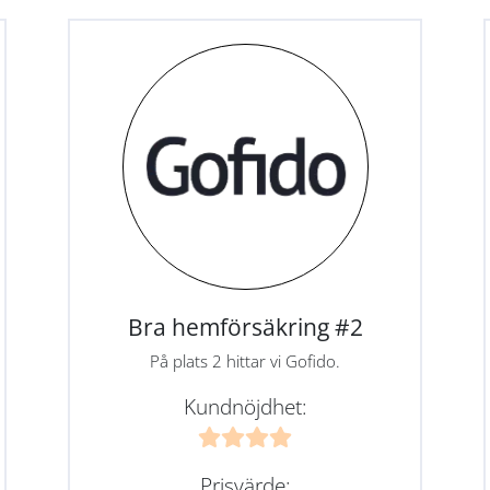
Bra hemförsäkring #2
På plats 2 hittar vi Gofido.
Kundnöjdhet:
Prisvärde: