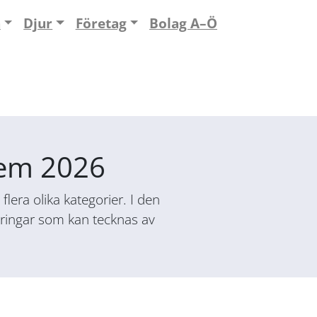
n
Djur
Företag
Bolag A–Ö
alem 2026
lera olika kategorier. I den
säkringar som kan tecknas av