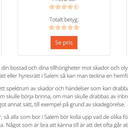
Totalt betyg:
Se pris
 din bostad och dina tillhörigheter mot skador och o
ätt eller hyresrätt i Salem så kan man teckna en hemf
rett spektrum av skador och händelser som kan drabba
skulle börja brinna, om man skulle drabbas av inbrot
got annat sätt, till exempel på grund av skadegörelse.
r, så alla som bor i Salem bör kolla upp vad de olika 
 Något som är bra att känna till är att det ofta går att 