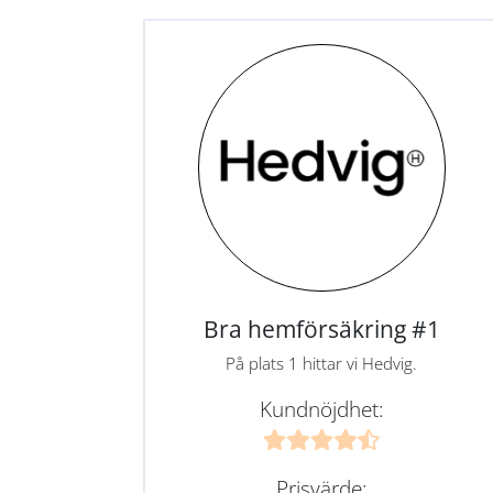
Bra hemförsäkring #1
På plats 1 hittar vi Hedvig.
Kundnöjdhet:
Prisvärde: