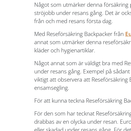
Något som utmärker denna försäkring på et
ströjobb under resans gång. Det är ock
från och med resans första dag.
Med Reseförsäkring Backpacker från
E
annat som utmärker denna reseförsäkrin
kläder och hygienartiklar.
Något annat som är väldigt bra med Res
under resans gång. Exempel på sådant
viktigt att observera att Reseförsäkring
ensamsegling.
För att kunna teckna Reseförsäkring Ba
För den som har tecknat Reseförsäkrin
drabbas av en olycka under resan. Europ
eller skadad under resans gång. För det