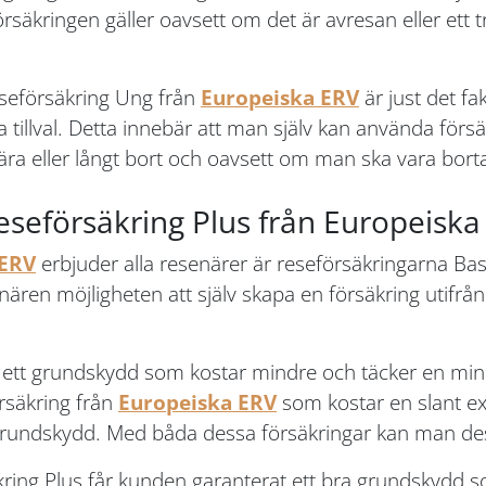
örsäkringen gäller oavsett om det är avresan eller ett
seförsäkring Ung från
Europeiska ERV
är just det fa
tillval. Detta innebär att man själv kan använda försä
ra eller långt bort och oavsett om man ska vara borta i 
eseförsäkring Plus från Europeiska
 ERV
erbjuder alla resenärer är reseförsäkringarna Ba
enären möjligheten att själv skapa en försäkring utifr
m ett grundskydd som kostar mindre och täcker en min
rsäkring från
Europeiska ERV
som kostar en slant 
undskydd. Med båda dessa försäkringar kan man dessutom
ing Plus får kunden garanterat ett bra grundskydd som