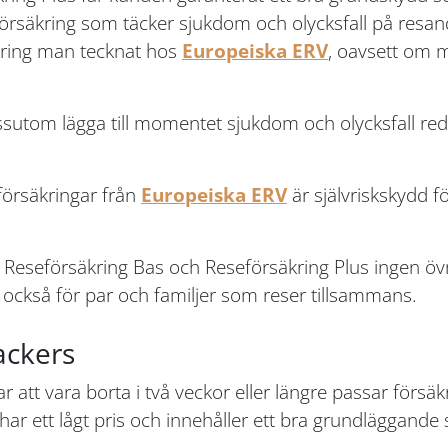
försäkring som täcker sjukdom och olycksfall på resand
kring man tecknat hos
Europeiska ERV
, oavsett om m
tom lägga till momentet sjukdom och olycksfall redan
försäkringar från
Europeiska ERV
är självriskskydd f
ar Reseförsäkring Bas och Reseförsäkring Plus ingen öv
 också för par och familjer som reser tillsammans.
ackers
att vara borta i två veckor eller längre passar förs
ar ett lågt pris och innehåller ett bra grundläggande 