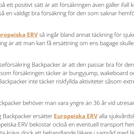
t positivt sätt är att försäkringen även gäller ifall k
så en väldigt bra försäkring för den som saknar hemf
uropeiska ERV
så ingår bland annat täckning för sjuk
g är att man kan få ersättning om ens bagage skulle
eförsäkring Backpacker är att den passar bra för den 
 som försäkringen täcker är bungyjump, wakeboard oc
 Backpacker inte täcker riskfyllda aktiviteter såsom ex
ckpacker behöver man vara yngre än 36 år vid utresa
g Backpacker ersätter
Europeiska ERV
alla sjukvårds
eiska ERV bekostar också en eventuell transport hem o
ta krävs dock att behandlande läkare i samråd med lä