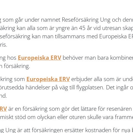
ng som går under namnet Reseförsäkring Ung och denn
ing kan alla som är yngre än 45 år vid utresan skapa e
reseförsäkring kan man tillsammans med Europeiska ER
ris.
Ung hos
Europeiska ERV
behöver man bara kombiner
in försäkring.
säkring som
Europeiska ERV
erbjuder alla som är und
örutsedda händelser på väg till flygplatsen. Det ingå
nd.
ERV
är en försäkring som gör det lättare för resenären 
miskt stöd om olyckan eller oturen skulle vara framm
 Ung är att försäkringen ersätter kostnaden för nya bi