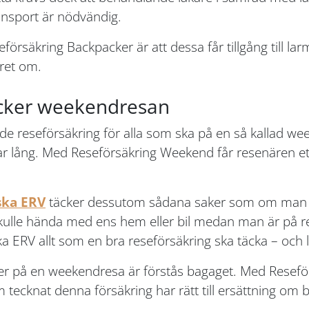
nsport är nödvändig.
försäkring Backpacker är att dessa får tillgång till la
året om.
äcker weekendresan
e reseförsäkring för alla som ska på en så kallad wee
ar lång. Med Reseförsäkring Weekend får resenären et
ska ERV
täcker dessutom sådana saker som om man skul
skulle hända med ens hem eller bil medan man är på re
RV allt som en bra reseförsäkring ska täcka – och lite
åker på en weekendresa är förstås bagaget. Med Resef
ecknat denna försäkring har rätt till ersättning om bag