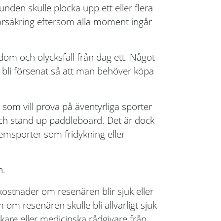
unden skulle plocka upp ett eller flera
örsäkring eftersom alla moment ingår
dom och olycksfall från dag ett. Något
 bli försenat så att man behöver köpa
som vill prova på äventyrliga sporter
h stand up paddleboard. Det är dock
tremsporter som fridykning eller
n.
kostnader om resenären blir sjuk eller
m resenären skulle bli allvarligt sjuk
kare eller medicinska rådgivare från