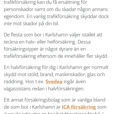
trafikförsäkring kan du få ersättning för
personskador samt om du skadar någon annans
egendom. En vanlig trafikförsäkring skyddar dock
inte mot skador på din bil.
De flesta som bor i Karlshamn väljer istället att
teckna en halv- eller helförsäkring. Dessa
försäkringstyper är något dyrare än en
trafikförsäkring eftersom de innehåller fler skydd.
En halvförsäkring för dig i Karlshamn ger normalt
skydd mot stöld, brand, maskinskador, glas och
räddning. Hos t.ex.
Svedea
ingår även
vägassistans redan i halvförsäkringen.
Ett annat försäkringsbolag som är vanliga bland
de som bor i Karlshamn är
ICA försäkring
som
även de erbjuder en bra halvförsäkring för bil. I