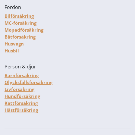
Fordon
Bilförsäkring
MC-försäkring
Mopedförsäkring
Båtförsäkring
Husvagn
Husbil
Person & djur
Barnförsäkring
Olycksfallsförsäkring
Livförsäkring
Hundförsäkring
Kattförsäkring
Hästförsäkring