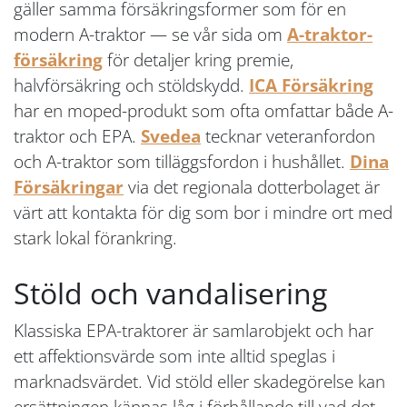
gäller samma försäkringsformer som för en
modern A-traktor — se vår sida om
A-traktor-
försäkring
för detaljer kring premie,
halvförsäkring och stöldskydd.
ICA Försäkring
har en moped-produkt som ofta omfattar både A-
traktor och EPA.
Svedea
tecknar veteranfordon
och A-traktor som tilläggsfordon i hushållet.
Dina
Försäkringar
via det regionala dotterbolaget är
värt att kontakta för dig som bor i mindre ort med
stark lokal förankring.
Stöld och vandalisering
Klassiska EPA-traktorer är samlarobjekt och har
ett affektionsvärde som inte alltid speglas i
marknadsvärdet. Vid stöld eller skadegörelse kan
ersättningen kännas låg i förhållande till vad det