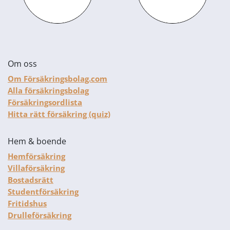
Om oss
Om Försäkringsbolag.com
Alla försäkringsbolag
Försäkringsordlista
Hitta rätt försäkring (quiz)
Hem & boende
Hemförsäkring
Villaförsäkring
Bostadsrätt
Studentförsäkring
Fritidshus
Drulleförsäkring