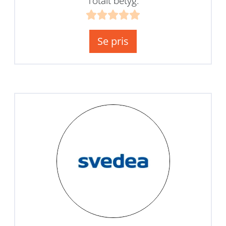
Totalt betyg:
Se pris