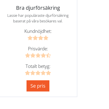
Bra djurförsäkring
Lassie har populäraste djurförsäkring
baserat på våra besökares val.
Kundnöjdhet:
Prisvärde:
Totalt betyg:
Se pris