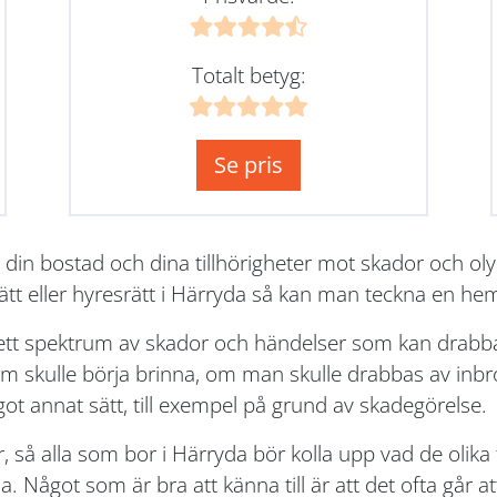
Totalt betyg:
Se pris
 din bostad och dina tillhörigheter mot skador och o
ätt eller hyresrätt i Härryda så kan man teckna en he
rett spektrum av skador och händelser som kan drabba
skulle börja brinna, om man skulle drabbas av inbrot
got annat sätt, till exempel på grund av skadegörelse.
r, så alla som bor i Härryda bör kolla upp vad de olik
 Något som är bra att känna till är att det ofta går att 