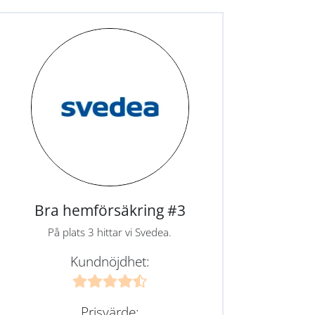
Bra hemförsäkring #3
På plats 3 hittar vi Svedea.
Kundnöjdhet:
Prisvärde: