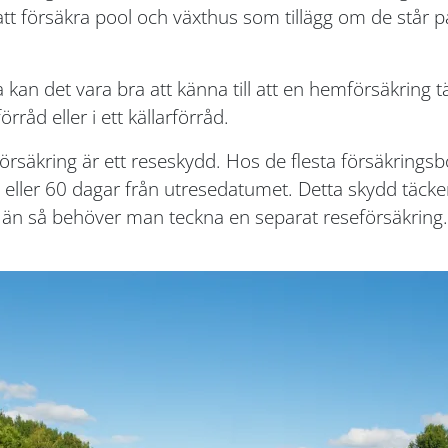
 att försäkra pool och växthus som tillägg om de st
kan det vara bra att känna till att en hemförsäkring tä
rråd eller i ett källarförråd.
säkring är ett reseskydd. Hos de flesta försäkringsbo
 eller 60 dagar från utresedatumet. Detta skydd täcker
än så behöver man teckna en separat reseförsäkring.