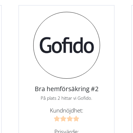
Bra hemförsäkring #2
På plats 2 hittar vi Gofido.
Kundnöjdhet:
Prisvärde: