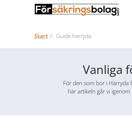
Start
Guide harryda
Vanliga f
För den som bor i Härryda fi
här artikeln går vi igenom 