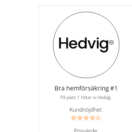
Bra hemförsäkring #1
På plats 1 hittar vi Hedvig.
Kundnöjdhet:
Prisvärde: