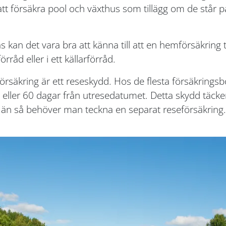
 att försäkra pool och växthus som tillägg om de st
kan det vara bra att känna till att en hemförsäkring t
rråd eller i ett källarförråd.
säkring är ett reseskydd. Hos de flesta försäkringsbo
 eller 60 dagar från utresedatumet. Detta skydd täcker
än så behöver man teckna en separat reseförsäkring.