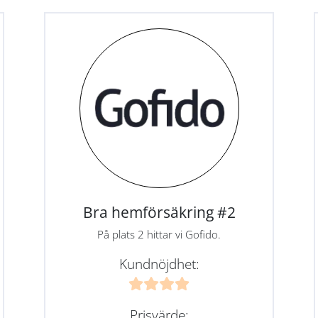
Bra hemförsäkring #2
På plats 2 hittar vi Gofido.
Kundnöjdhet:
Prisvärde: