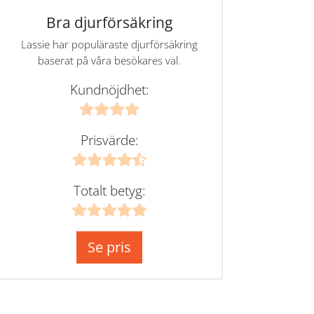
Bra djurförsäkring
Lassie har populäraste djurförsäkring
baserat på våra besökares val.
Kundnöjdhet:
Prisvärde:
Totalt betyg:
Se pris