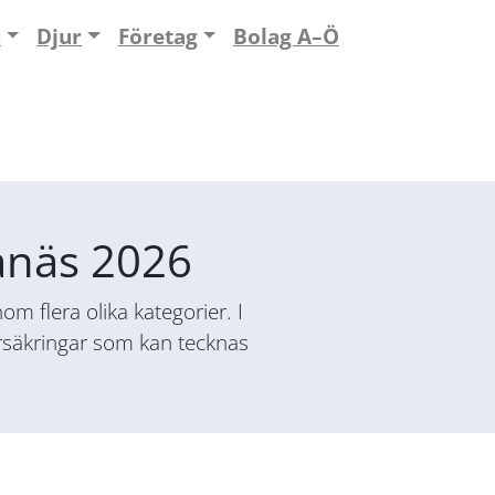
n
Djur
Företag
Bolag A–Ö
ganäs 2026
m flera olika kategorier. I
försäkringar som kan tecknas