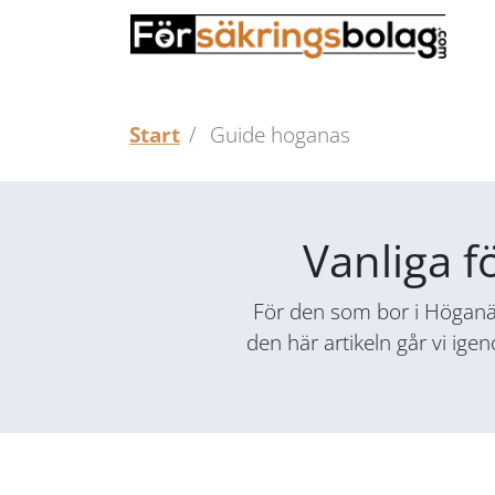
Start
Guide hoganas
Vanliga f
För den som bor i Höganäs 
den här artikeln går vi ige