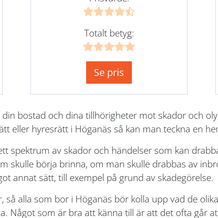
Totalt betyg:
Se pris
 din bostad och dina tillhörigheter mot skador och o
ätt eller hyresrätt i Höganäs så kan man teckna en he
rett spektrum av skador och händelser som kan drabba
skulle börja brinna, om man skulle drabbas av inbrot
got annat sätt, till exempel på grund av skadegörelse.
r, så alla som bor i Höganäs bör kolla upp vad de oli
 Något som är bra att känna till är att det ofta går att 