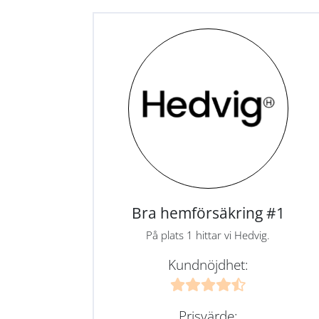
Bra hemförsäkring #1
På plats 1 hittar vi Hedvig.
Kundnöjdhet:
Prisvärde: