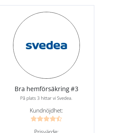
Bra hemförsäkring #3
På plats 3 hittar vi Svedea.
Kundnöjdhet:
Prisvärde: