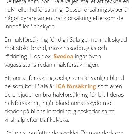
De flesta som bor i Sala väljer istället att teckna en
halv- eller helförsäkring. Dessa försäkringstyper är
något dyrare än en trafikförsäkring eftersom de
innehåller fler skydd.
En halvförsäkring för dig i Sala ger normalt skydd
mot stöld, brand, maskinskador, glas och
räddning. Hos t.ex.
Svedea
ingår även
vägassistans redan i halvförsäkringen.
Ett annat försäkringsbolag som är vanliga bland
de som bor i Sala är
ICA försäkring
som även
de erbjuder en bra halvförsäkring för bil. I deras
halvförsäkring ingår bland annat skydd mot
skador på bilens inredning, glasskador samt
krishjälp efter trafikolycka.
Det mest omfattande skyddet får man dock om