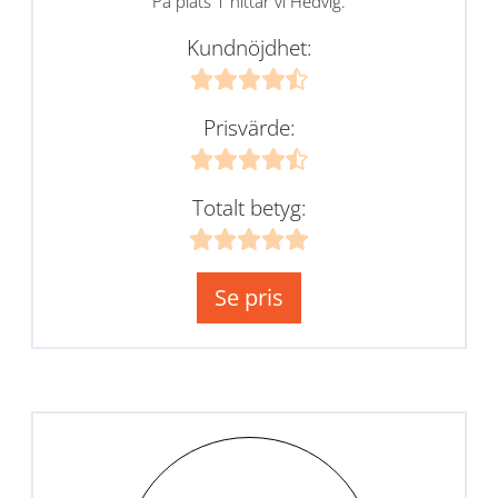
På plats 1 hittar vi Hedvig.
Kundnöjdhet:
Prisvärde:
Totalt betyg:
Se pris