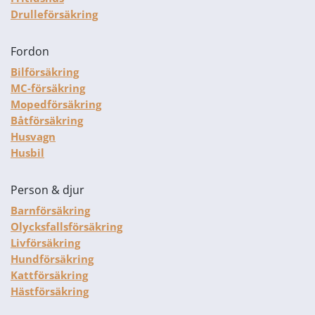
Drulleförsäkring
Fordon
Bilförsäkring
MC-försäkring
Mopedförsäkring
Båtförsäkring
Husvagn
Husbil
Person & djur
Barnförsäkring
Olycksfallsförsäkring
Livförsäkring
Hundförsäkring
Kattförsäkring
Hästförsäkring