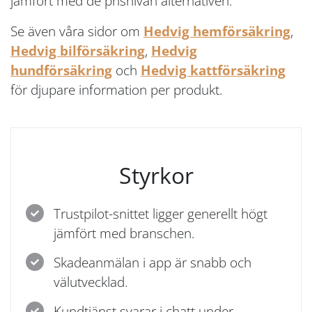
jämfört med de prisnivån alternativen.
Se även våra sidor om
Hedvig hemförsäkring
,
Hedvig bilförsäkring
,
Hedvig
hundförsäkring
och
Hedvig kattförsäkring
för djupare information per produkt.
Styrkor
Trustpilot-snittet ligger generellt högt
jämfört med branschen.
Skadeanmälan i app är snabb och
välutvecklad.
Kundtjänst svarar i chatt under