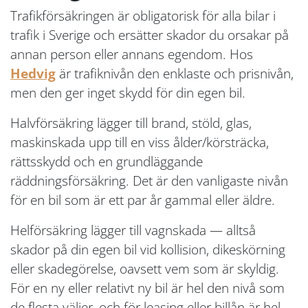
Trafikförsäkringen är obligatorisk för alla bilar i
trafik i Sverige och ersätter skador du orsakar på
annan person eller annans egendom. Hos
Hedvig
är trafiknivån den enklaste och prisnivån,
men den ger inget skydd för din egen bil.
Halvförsäkring lägger till brand, stöld, glas,
maskinskada upp till en viss ålder/körsträcka,
rättsskydd och en grundläggande
räddningsförsäkring. Det är den vanligaste nivån
för en bil som är ett par år gammal eller äldre.
Helförsäkring lägger till vagnskada — alltså
skador på din egen bil vid kollision, dikeskörning
eller skadegörelse, oavsett vem som är skyldig.
För en ny eller relativt ny bil är hel den nivå som
de flesta väljer, och för leasing eller billån är hel