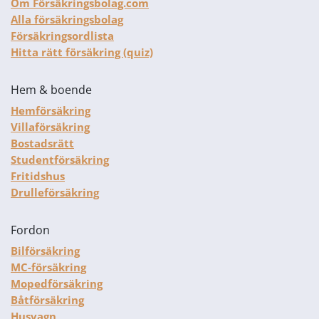
Om Försäkringsbolag.com
Alla försäkringsbolag
Försäkringsordlista
Hitta rätt försäkring (quiz)
Hem & boende
Hemförsäkring
Villaförsäkring
Bostadsrätt
Studentförsäkring
Fritidshus
Drulleförsäkring
Fordon
Bilförsäkring
MC-försäkring
Mopedförsäkring
Båtförsäkring
Husvagn